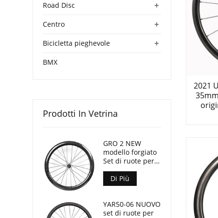
+
Road Disc
+
Centro
+
Bicicletta pieghevole
BMX
2021 U
35mm 
orig
Prodotti In Vetrina
GRO 2 NEW
modello forgiato
Set di ruote per
bici Gravel 45mm
di profondità
Di Più
24mm di
larghezza interna
YAR50-06 NUOVO
set di ruote per