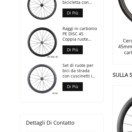
bicicletta con
freno a cerchione
in tessuto di
Di Più
carbonio UD X
50mm Profondità
Raggi in carbonio
29mm larghezza
PE DISC 45
Coppia ruote
Cer
ultraleggere con
45mm f
cuscinetti
Di Più
car
ceramici solo
1280g
Set di ruote per
bici da strada
SULLA S
con cuscinetti in
ceramica con
ruote in carbonio
Di Più
700C con ruote in
carbonio
Dettagli Di Contatto