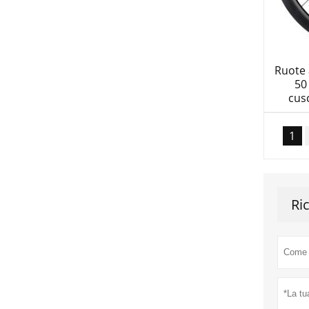
Ruote 
50
cus
1
Ri