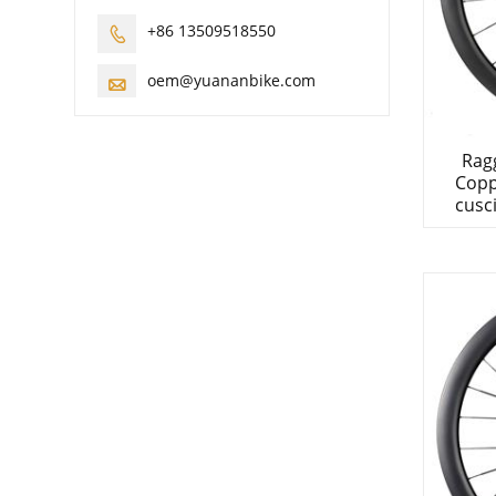
+86 13509518550

oem@yuananbike.com

Ragg
Copp
cusc