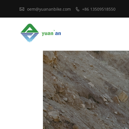

oem@yuananbike.com
+86 13509518550
